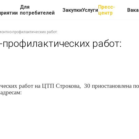
Для
Пресс-
Закупки
Услуги
Вака
приятии
потребителей
центр
онтно-профилактических работ:
-профилактических работ:
ческих работ на ЦТП Строкова, 30 приостановлена по
адресам: